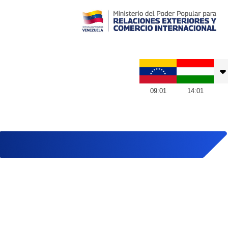
Embajada de Venezuela en Hungría
09
:
01
14
:
01