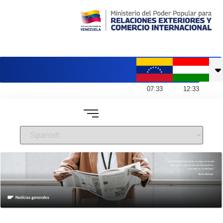
Embajada de Venezuela en Hungría
07
:
33
12
:
33