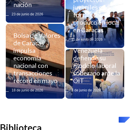
nación
juveniles que
fortalecen
23 de junio de 2026
producción local
en Caracas
Bolsa de Valores
11 de junio de 2026
de Caracas
impulsa
Venezuela
economía
defiende su
nacional con
modelo laboral
transacciones
soberano ante la
récord en mayo
OIT
18 de junio de 2026
8 de junio de 2026
Biblioteca