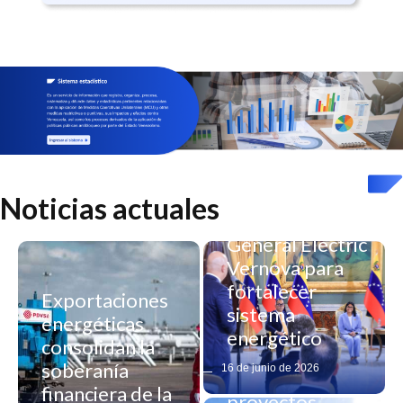
Venezuela firma
alianza
Noticias actuales
estratégica con
General Electric
Vernova para
fortalecer
Exportaciones
sistema
energéticas
energético
consolidan la
Gobierno
soberanía
16 de junio de 2026
impulsa
financiera de la
proyectos