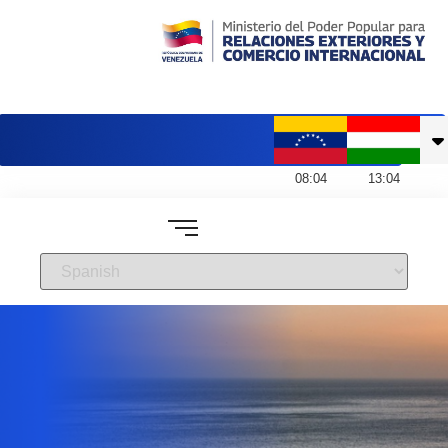
Embajada de Venezuela en Hungría
08
:
04
13
:
04