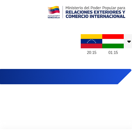
Embajada de Venezuela en Hungría
20
:
15
01
:
15