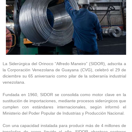
La Siderúrgica del Orinoco “Alfredo Maneiro” (SIDOR), adscrita a
la Corporación Venezolana de Guayana (CVG), celebró el 29 de
diciembre su 65 aniversario como pilar de la soberanía industrial
venezolana.
Fundada en 1960, SIDOR se consolida como motor clave en la
sustitución de importaciones, mediante procesos siderúrgicos que
cumplen con estándares internacionales, según informó el
Ministerio del Poder Popular de Industrias y Producción Nacional.
Con una capacidad instalada para producir más de 4 millones de
toneladas de acero líquido al año, SIDOR abastece sectores