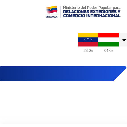
Embajada de Venezuela en Hungría
23
:
05
04
:
05