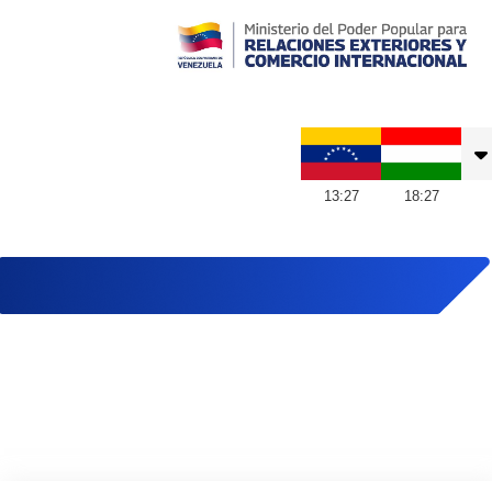
Embajada de Venezuela en Hungría
13
:
27
18
:
27