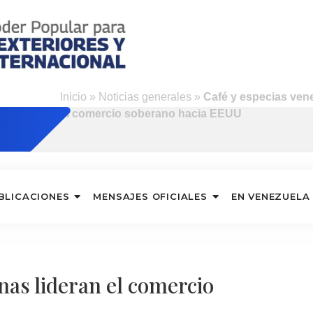
Inicio
»
Noticias generales
»
Café y especias ven
el comercio soberano hacia EEUU
BLICACIONES
MENSAJES OFICIALES
EN VENEZUELA
nas lideran el comercio