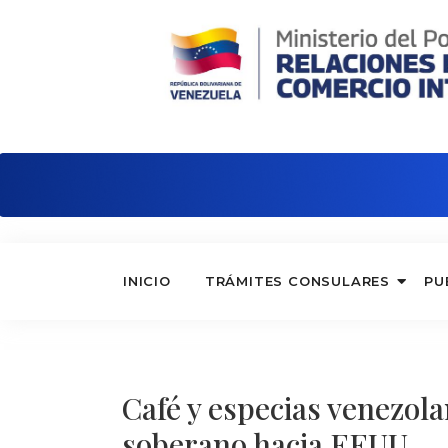
Embajada de Venezuela en Hungría
INICIO
TRÁMITES CONSULARES
PU
Café y especias venezola
soberano hacia EEUU