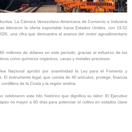
roductiva. La Cámara Venezolano-Americana de Comercio e Industria
nas lideraron la oferta exportable hacia Estados Unidos, con 19,52
 2026, una cifra que demuestra el avance del motor agroalimentario
65 millones de dólares en este período, gracias al esfuerzo de los
ubros como químicos orgánicos, cacao y metales preciosos.
mblea Nacional aprobó por unanimidad la Ley para el Fomento y
 El instrumento legal, que consta de 40 artículos, protege, financia
 cordillera de la Costa y la región andina.
po celebraron este hito histórico que dignifica su labor. El Ejecutivo
lapso no mayor a 60 días para potenciar el cultivo en estados clave