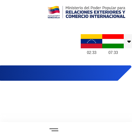
Embajada de Venezuela en Hungría
02
:
33
07
:
33