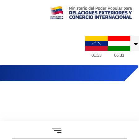
Embajada de Venezuela en Hungría
01
:
33
06
:
33