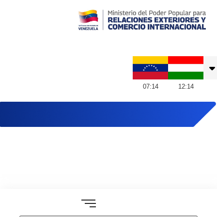
Embajada de Venezuela en Hungría
07
:
14
12
:
14