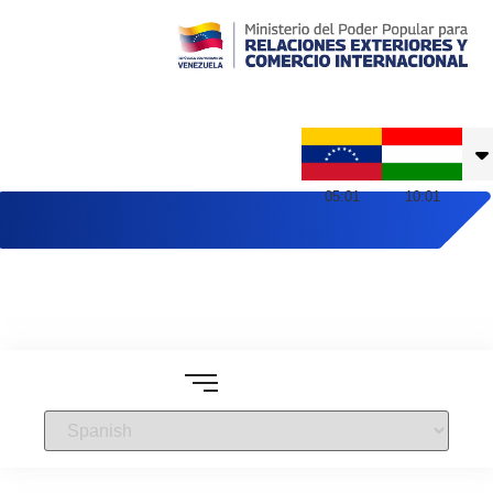
Embajada de Venezuela en Hungría
05
:
01
10
:
01