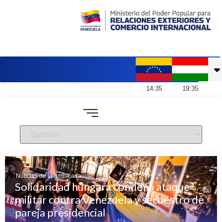
Embajada de Venezuela en Hungría
14
:
35
19
:
35
Noticias de la embajada
Solidaridad húngara condena ataque
militar contra Venezuela y secuestro de
pareja presidencial
Noticias de la embajada