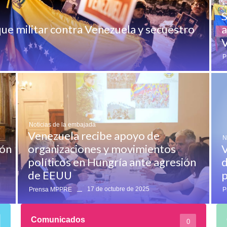
N
S
ue militar contra Venezuela y secuestro
a
V
P
Noticias de la embajada
Venezuela recibe apoyo de
N
ión
organizaciones y movimientos
V
políticos en Hungría ante agresión
d
de EEUU
p
17 de octubre de 2025
Prensa MPPRE
P
Comunicados
0