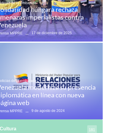
oticias de la embajada
olidaridad húngara rechaza
menazas imperialistas contra
enezuela
17 de diciembre de 2025
rensa MPPRE
oticias de la embajada
enezuela moderniza su presencia
iplomática en línea con nueva
ágina web
9 de agosto de 2024
rensa MPPRE
Cultura
181