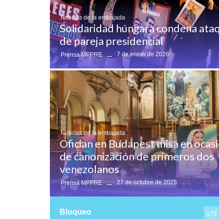
Noticias de la embajada
Solidaridad húngara condena ataq
de pareja presidencial
7 de enero de 2026
Prensa MPPRE
Noticias de la embajada
Ofician en Budapest misa en ocas
de canonización de primeros dos
venezolanos
27 de octubre de 2025
Prensa MPPRE
Bloqueo
179