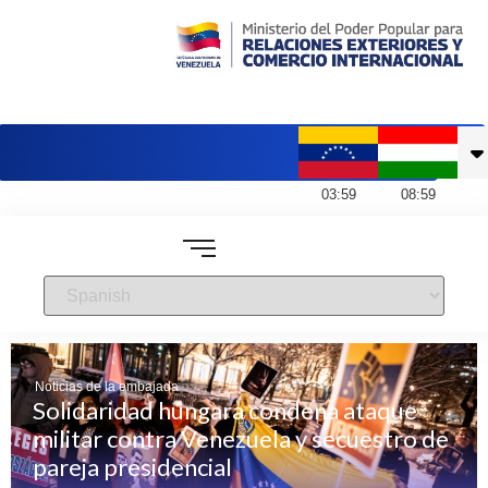
Embajada de Venezuela en Hungría
03
:
59
08
:
59
Noticias de la embajada
Solidaridad húngara condena ataque
militar contra Venezuela y secuestro de
pareja presidencial
Noticias de la embajada