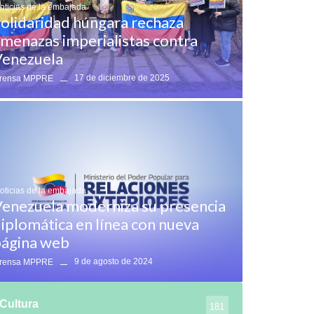
oticias de la embajada
olidaridad húngara rechaza
menazas imperialistas contra
enezuela
17 de diciembre de 2025
rensa MPPRE
oticias de la embajada
enezuela moderniza su presencia
iplomática en línea con nueva
ágina web
9 de agosto de 2024
rensa MPPRE
Cultura
181