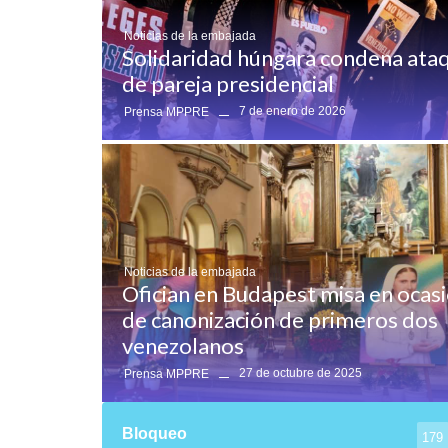
Noticias de la embajada
Solidaridad húngara condena ataq
de pareja presidencial
7 de enero de 2026
Prensa MPPRE
Noticias de la embajada
Ofician en Budapest misa en ocas
de canonización de primeros dos
venezolanos
27 de octubre de 2025
Prensa MPPRE
Bloqueo
179