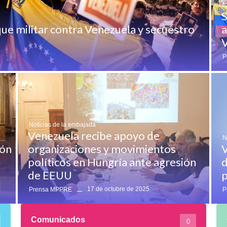
N
S
ue militar contra Venezuela y secuestro
a
V
P
Noticias de la embajada
Venezuela recibe apoyo de
N
ión
organizaciones y movimientos
V
políticos en Hungría ante agresión
d
de EEUU
p
17 de octubre de 2025
Prensa MPPRE
P
Comunicados
0