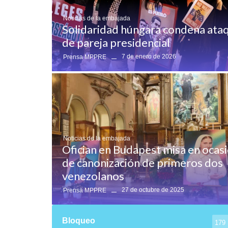
Noticias de la embajada
Solidaridad húngara condena ataq
de pareja presidencial
7 de enero de 2026
Prensa MPPRE
Noticias de la embajada
Ofician en Budapest misa en ocas
de canonización de primeros dos
venezolanos
27 de octubre de 2025
Prensa MPPRE
Bloqueo
179