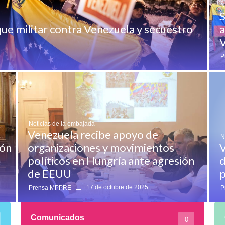
N
S
ue militar contra Venezuela y secuestro
a
V
P
Noticias de la embajada
Venezuela recibe apoyo de
N
ión
organizaciones y movimientos
V
políticos en Hungría ante agresión
d
de EEUU
p
17 de octubre de 2025
Prensa MPPRE
P
Comunicados
0