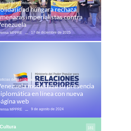
oticias de la embajada
olidaridad húngara rechaza
menazas imperialistas contra
enezuela
17 de diciembre de 2025
rensa MPPRE
oticias de la embajada
enezuela moderniza su presencia
iplomática en línea con nueva
ágina web
9 de agosto de 2024
rensa MPPRE
Cultura
181